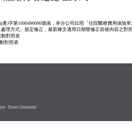
局
(
產
)
字第
1090490006
號函，本分公司比照「住院醫療費用保險單
之處理方式」規定修正，最新條文適用日期暨修正前後內容之對
異動對照表
異動對照表
tion
Privacy Statement