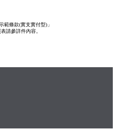
示範條款
(
實支實付型
)
」
照表請參詳件內容。