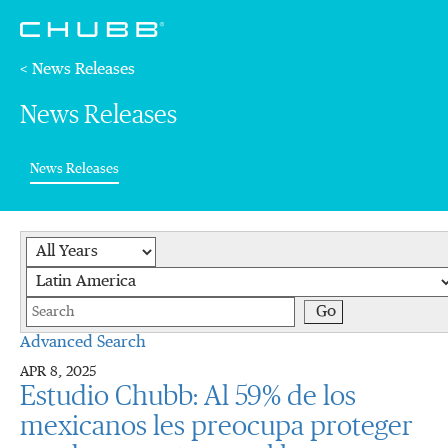
< News Releases
News Releases
(current)
News Releases
Year
Category
Keywords
Go
Advanced Search
APR 8, 2025
Estudio Chubb: Al 59% de los
mexicanos les preocupa proteger