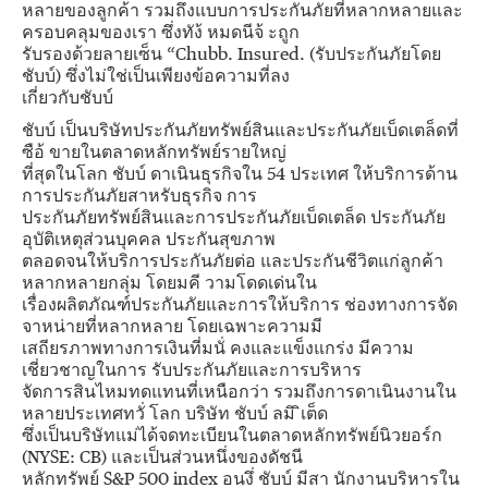
หลายของลูกค้า รวมถึงแบบการประกันภัยที่หลากหลายและ
ครอบคลุมของเรา ซึ่งทัง้ หมดนีจ้ ะถูก
รับรองด้วยลายเซ็น “Chubb. Insured. (รับประกันภัยโดย
ชับบ์) ซึ่งไม่ใช่เป็นเพียงข้อความที่ลง
เกี่ยวกับชับบ์
ชับบ์ เป็นบริษัทประกันภัยทรัพย์สินและประกันภัยเบ็ดเตล็ดที่
ซือ้ ขายในตลาดหลักทรัพย์รายใหญ่
ที่สุดในโลก ชับบ์ ดาเนินธุรกิจใน 54 ประเทศ ให้บริการด้าน
การประกันภัยสาหรับธุรกิจ การ
ประกันภัยทรัพย์สินและการประกันภัยเบ็ดเตล็ด ประกันภัย
อุบัติเหตุส่วนบุคคล ประกันสุขภาพ
ตลอดจนให้บริการประกันภัยต่อ และประกันชีวิตแก่ลูกค้า
หลากหลายกลุ่ม โดยมคี วามโดดเด่นใน
เรื่องผลิตภัณฑ์ประกันภัยและการให้บริการ ช่องทางการจัด
จาหน่ายที่หลากหลาย โดยเฉพาะความมี
เสถียรภาพทางการเงินที่มนั่ คงและแข็งแกร่ง มีความ
เชี่ยวชาญในการ รับประกันภัยและการบริหาร
จัดการสินไหมทดแทนที่เหนือกว่า รวมถึงการดาเนินงานใน
หลายประเทศทวั่ โลก บริษัท ชับบ์ ลมิ ิเต็ด
ซึ่งเป็นบริษัทแม่ได้จดทะเบียนในตลาดหลักทรัพย์นิวยอร์ก
(NYSE: CB) และเป็นส่วนหนึ่งของดัชนี
หลักทรัพย์ S&P 500 index อนงึ่ ชับบ์ มีสา นักงานบริหารใน