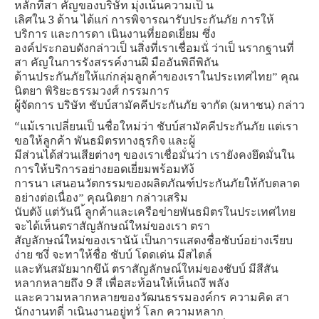
หลักที่สา คัญของบริษัท มุ่งเน้นความเป็ น
เลิศใน 3 ด้าน ได้แก่ การพิจารณารับประกันภัย การให้
บริการ และการดา เนินงานที่ยอดเยี่ยม ซึ่ง
องค์ประกอบดังกล่าวเป็ นสิ่งที่เราเชื่อมนั่ ว่าเป็ นรากฐานที่
สา คัญในการรังสรรค์งานฝี มืออันพิถีพิถัน
ด้านประกันภัยให้แก่กลุ่มลูกค้าของเราในประเทศไทย” คุณ
นิตยา พิริยะธรรมวงศ์ กรรมการ
ผู้จัดการ บริษัท ชับบ์สามัคคีประกันภัย จากัด (มหาชน) กล่าว
“แม้เราเปลี่ยนเป็ นชื่อใหม่ว่า ชับบ์สามัคคีประกันภัย แต่เรา
ขอให้ลูกค้า พันธมิตรทางธุรกิจ และผู้
มีส่วนได้ส่วนเสียต่างๆ ของเราเชื่อมั่นว่า เรายังคงยึดมั่นใน
การให้บริการอย่างยอดเยี่ยมพร้อมทัง้
การนา เสนอนวัตกรรมของผลิตภัณฑ์ประกันภัยให้กับตลาด
อย่างต่อเนื่อง” คุณนิตยา กล่าวเสริม
นับตัง้ แต่วันนี ้ลูกค้าและเครือข่ายพันธมิตรในประเทศไทย
จะได้เห็นตราสัญลักษณ์ใหม่ของเรา ตรา
สัญลักษณ์ใหม่ของเรานัน้ เป็นการแสดงชื่อชับบ์อย่างเรียบ
ง่าย ซงึ่ จะทาให้ชื่อ ชับบ์ โดดเด่น มีสไตล์
และทันสมัยมากขึน้ ตราสัญลักษณ์ใหม่ของชับบ์ มีสีสัน
หลากหลายถึง 9 สี เพื่อสะท้อนให้เห็นถงึ พลัง
และความหลากหลายของวัฒนธรรมองค์กร ความคิด สา
นักงานทดี่ าเนินงานอยู่ทวั่ โลก ความหลาก