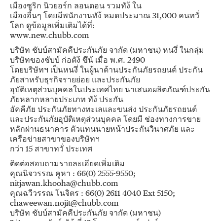
เมืองซูริก นิวยอร์ก ลอนดอน รวมทัง้ ใน
เมืองอื่นๆ โดยมีพนักงานทัง้ หมดประมาณ 31,000 คนทวั่
โลก ดูข้อมูลเพิ่มเติมได้ที่:
www.new.chubb.com
บริษัท ชับบ์สามัคคีประกันภัย จากัด (มหาชน) หนงึ่ ในกลุ่ม
บริษัทของชับบ์ ก่อตัง้ ขึน้ เมื่อ พ.ศ. 2490
โดยบริษัทฯ เป็นหนงึ่ ในผู้นาด้านประกันภัยรถยนต์ ประกัน
ภัยสาหรับธุรกิจรายย่อย และประกันภัย
อุบัติเหตุส่วนบุคคลในประเทศไทย นาเสนอผลิตภัณฑ์ประกัน
ภัยหลากหลายประเภท ทัง้ ประกัน
อัคคีภัย ประกันภัยทางทะเลและขนส่ง ประกันภัยรถยนต์
และประกันภัยอุบัติเหตุส่วนบุคคล โดยมี ช่องทางการขาย
หลักผ่านธนาคาร ตัวแทนนายหน้าประกันวินาศภัย และ
เครือข่ายสาขาของบริษัทฯ
กว่า 15 สาขาทวั่ ประเทศ
ติดต่อสอบถามรายละเอียดเพิ่มเติม
คุณนิจวรรณ คูหา : 66(0) 2555-9550;
nitjawan.khooha@chubb.com
คุณฉวีวรรณ โนจิตร : 66(0) 2611 4040 Ext 5150;
chaweewan.nojit@chubb.com
บริษัท ชับบ์สามัคคีประกันภัย จากัด (มหาชน)