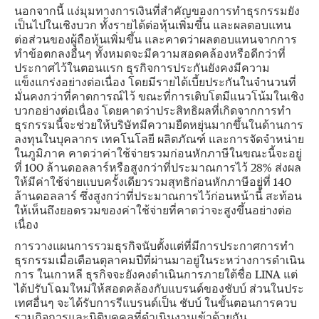
นอกจากนี้ แง่มุมทางการเงินที่สำคัญของการทำธุรกรรมยัง
เป็นไปในเชิงบวก ทั้งรายได้ต่อหุ้นเพิ่มขึ้น และผลตอบแทน
ต่อส่วนของผู้ถือหุ้นเพิ่มขึ้น และคาดว่าผลตอบแทนจากการ
ทำข้อตกลงอื่นๆ ทั้งหมดจะมีความสอดคล้องหรือดีกว่าที่
ประกาศไว้ในตอนแรก ธุรกิจการประกันยังคงมีความ
แข็งแกร่งอย่างต่อเนื่อง โดยมีรายได้เบี้ยประกันในจำนวนที่
มั่นคงกว่าที่คาดการณ์ไว้ ขณะที่การเติบโตมีแนวโน้มในเชิง
บวกอย่างต่อเนื่อง โดยคาดว่าประสิทธิผลที่เกิดจากการทำ
ธุรกรรมนี้จะช่วยให้บริษัทมีความยืดหยุ่นมากขึ้นในด้านการ
ลงทุนในบุคลากร เทคโนโลยี ผลิตภัณฑ์ และการจัดจำหน่าย
ในภูมิภาค คาดว่าค่าใช้จ่ายรวมก่อนหักภาษีในขณะนี้จะอยู่
ที่ 100 ล้านดอลลาร์หรือสูงกว่าที่ประมาณการไว้ 28% ส่งผล
ให้มีค่าใช้จ่ายแบบครั้งเดียวรวมสุทธิก่อนหักภาษีอยู่ที่ 140
ล้านดอลลาร์ ซึ่งสูงกว่าที่ประมาณการไว้ก่อนหน้านี้ สะท้อน
ให้เห็นถึงยอดรวมของค่าใช้จ่ายที่คาดว่าจะสูงขึ้นอย่างต่อ
เนื่อง
การวางแผนการรวมธุรกิจนับตั้งแต่ที่มีการประกาศการทำ
ธุรกรรมเมื่อเดือนตุลาคมปีที่ผ่านมาอยู่ในระหว่างการดำเนิน
การ ในเกาหลี ธุรกิจจะยังคงดำเนินการภายใต้ชื่อ LINA แต่
ได้ปรับโฉมใหม่ให้สอดคล้องกับแบรนด์ของชับบ์ ส่วนในประ
เทศอื่นๆ จะได้รับการรีแบรนด์เป็น ชับบ์ ในขั้นตอนการควบ
รวมกิจการและนิติบุคคลที่ดำเนินงานเข้าด้วยกัน