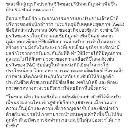
ขณะที่กลุ่มธุรกิจประกันชีวิตของบริษัทจะมีมูลค่าเพิ่มขึ้น
เป็น 5.4 พันล้านดอลลาร์
อีแวน กรีนเบิร์ก ประธานกรรมการและประธานเจ้าหน้าที่
บริหารของชับบ์กล่าวว่า "ประกันอุบัติเหตุและสุขภาพ (A&H)
ซึ่งมีสัดส่วนประมาณ 80% ของธุรกิจของซิกน่า จะช่วยให้
ธุรกิจของเราในภูมิภาคเอเชียมีมูลค่าเพิ่มขึ้นอย่างมาก
ภูมิภาคเอเชียแปซิฟิกมีศักยภาพสำหรับการเติบโตและการ
สร้างความมั่งคั่งในระยะยาวที่ยอดเยี่ยม ธุรกิจของซิกน่ามี
ผลกำไรจากการรับประกันภัยที่ดี ทำให้มีรายได้ที่มีคุณภาพ
สูง และไม่ได้ผันตามวงจรของความเสี่ยงที่ขึ้นลง ดังเช่น
ธุรกิจของ P&C ชับบ์อยู่ในตำแหน่งที่ดีเยี่ยมในการใช้
ประโยชน์จากโอกาสทางการตลาดและผลิตภัณฑ์ ซึ่งรวมถึง
การขายผลิตภัณฑ์ประกันวินาศภัยของชับบ์ให้กับลูกค้า
ประกันชีวิต ด้วยแบรนด์ที่มีชื่อเสียง เทคโนโลยี และทักษะ
การตลาดทางตรงรวมถึงการมีพันธมิตรที่แข็งแกร่ง”
“ในขณะเดียวกัน ผมยังมีความยินดีเป็นอย่างยิ่งที่ได้ต้อนรับ
เพื่อนร่วมงานใหม่เข้าสู่ชับบ์เกือบ 3,000 คน เมื่อรวมเอา
ความเป็นผู้นำและความเชี่ยวชาญของชับบ์และซิกน่าเข้า
ด้วยกัน จะช่วยให้เราสามารถนำเสนอคุณค่าที่เพิ่มขึ้นให้กับ
ลูกค้า พันธมิตรการจัดจำหน่าย และผู้ถือหุ้นของเราได้มาก
ยิ่งขึ้น"