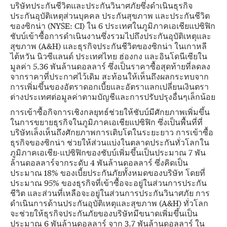
บริษัทประกันชีวิตและประกันวินาศภัยซึ่งดำเนินธุรกิจ
ประกันอุบัติเหตุส่วนบุคคล ประกันสุขภาพ และประกันชีวิต
ของซิกน่า (NYSE: CI) ใน 6 ประเทศในภูมิภาคเอเชียแปซิฟิก
ชับบ์เข้าซื้อการดำเนินงานซึ่งรวมไปถึงประกันอุบัติเหตุและ
สุขภาพ (A&H) และธุรกิจประกันชีวิตของซิกน่า ในเกาหลี
ไต้หวัน นิวซีแลนด์ ประเทศไทย ฮ่องกง และอินโดนีเซียใน
มูลค่า 5.36 พันล้านดอลลาร์ ซึ่งเป็นราคาซื้อสุดท้ายที่ลดลง
จากราคาที่ประกาศไว้เดิม สะท้อนให้เห็นถึงผลกระทบจาก
การเพิ่มขึ้นของอัตราดอกเบี้ยและอัตราแลกเปลี่ยนเงินตรา
ต่างประเทศต่อมูลค่าตามบัญชีและการปรับปรุงอื่นๆเล็กน้อย
การเข้าซื้อกิจการเชิงกลยุทธ์ช่วยให้ชับบ์มีศักยภาพเพิ่มขึ้น
ในการขยายธุรกิจในภูมิภาคเอเชียแปซิฟิก ซึ่งเป็นพื้นที่ที่
บริษัทเล็งเห็นถึงศักยภาพการเติบโตในระยะยาว การเข้าซื้อ
ธุรกิจของซิกน่า ช่วยให้ส่วนแบ่งในตลาดประกันทั่วโลกใน
ภูมิภาคเอเชีย-แปซิฟิกของชับบ์เพิ่มขึ้นเป็นประมาณ 7 พัน
ล้านดอลลาร์จากระดับ 4 พันล้านดอลลาร์ ซึ่งคิดเป็น
ประมาณ 18% ของเบี้ยประกันภัยทั้งหมดของบริษัท โดยที่
ประมาณ 95% ของธุรกิจที่เข้าซื้อจะอยู่ในส่วนการประกัน
ชีวิต และส่วนที่เหลือจะอยู่ในส่วนการประกันวินาศภัย การ
ดำเนินการด้านประกันอุบัติเหตุและสุขภาพ (A&H) ทั่วโลก
จะช่วยให้ธุรกิจประกันภัยของบริษัทมีขนาดเพิ่มขึ้นเป็น
ประมาณ 6 พันล้านดอลลาร์ จาก 3.7 พันล้านดอลลาร์ ใน