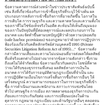
คำเตือนเกี่ยวกับข้อความคาดการณ์ล่วงหน้า
:
ข้อความคาดการณ์ล่วงหน้าในข่าวประชาสัมพันธ์ฉบับนี้
เช่น สิ่งที่เกี่ยวข้องกับการเข้าซื้อธุรกิจที่ระบุไว้ข้างต้น ผล
ประกอบการหลังการเข้าซื้อกิจการที่อาจเกิดขึ้น โอกาสใน
การเติบโต การรวมธุรกิจ และความคาดหวังและความตั้งใจ
ของเราที่ไม่ใช่ข้อเท็จจริงในอดีต สะท้อนให้เห็นถึงมุมมอง
ของเราในปัจจุบันที่มีต่อเหตุการณ์และผลประกอบการใน
อนาคต และจัดทำขึ้นตามบทบัญญัติว่าด้วยความปลอดภัย
(safe harbor provisions) ของกฎหมายว่าด้วยการปฏิรูปการ
ฟ้องร้องเกี่ยวกับคดีหลักทรัพย์ส่วนบุคคลปี 1995 (Private
Securities Litigation Reform Act of 1995)...” ข้อความดัง
กล่าวมีความเสี่ยงและความไม่แน่นอนที่อาจส่งผลให้ผลลัพธ์
ที่แท้จริงแตกต่างไปอย่างมากจากข้อความดังกล่าว ซึ่งรวม
ถึงแต่ไม่ได้จำกัดเพียง ข้อความเกี่ยวกับผลประโยชน์ที่คาด
ว่าจะได้รับของธุรกรรมที่เสนอ ผลลัพธ์ทางการเงินใน
อนาคต การได้รับการอนุมัติตามกฎระเบียบที่จำเป็น และ
การปฏิบัติตามเงื่อนไขการเสร็จสิ้นการซื้อกิจการอื่นๆ ให้
เสร็จสมบูรณ์ ความสามารถของเราในการรวมธุรกิจที่เข้า
ซื้อ การดำเนินงานและพนักงาน สภาวะการแข่งขันโดย
ทั่วไป เศรษฐกิจ การเมือง สภาพตลาดของธุรกิจการประกัน
ภัยและการประกันภัยต่อ และการเปลี่ยนแปลงในด้าน
ตุลาการ กฎหมาย กฎระเบียบ และด้านรัฐบาลอื่นๆ ตลอดจน