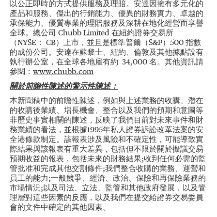
以公正即時的方式提供服務及理賠。安達因擁有多元化的
產品和服務、傑出的行銷能力、優異的財務實力、卓越的
承保能力、優質專業的理賠服務及深耕在地化經營而享譽
全球。總公司 Chubb Limited 在紐約證券交易所
（NYSE： CB）上市，並且是標準普爾（S&P）500 指數
的成份公司。安達在蘇黎士、紐約、倫敦及其他據點設有
執行辦公室，在全球各地雇有約 34,000 名。其他資訊請
參閱：
www.chubb.com
關於前瞻性陳述的警示性陳述：
本新聞稿中的前瞻性陳述，例如與上述業務的收購、潛在
的收購後業績、增長機會、整合以及我們的預期和意圖等
非歷史事實相關的陳述，反映了我們目前對未來事件和財
務業績的看法，並根據1995年私人證券訴訟改革法案的安
全港條款制定。該報表涉及風險和不確定性，可能導致實
際結果與該報表有重大差異，包括但不限於關於擬議交易
預期收益的報表，包括未來的財務結果;收到任何必需的監
管批准和完成其他交割條件;我們整合收購的業務、運營和
員工的能力;一般競爭、經濟、政治、保險和再保險業務的
市場情況;以及司法、立法、監管和其他政府發展，以及管
理層對這些因素的反應，以及我們在提交給證券交易委員
會的文件中確定的其他因素。