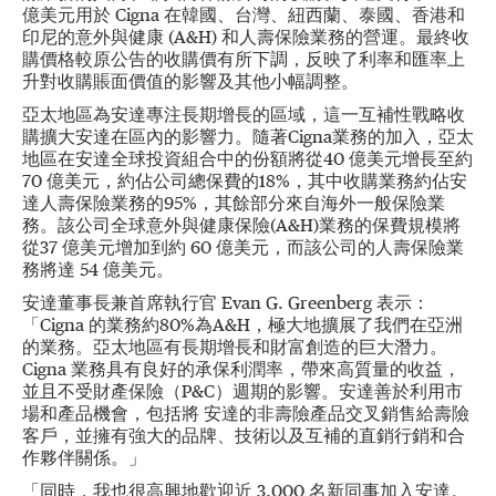
億美元用於 Cigna 在韓國、台灣、紐西蘭、泰國、香港和
印尼的意外與健康 (A&H) 和人壽保險業務的營運。最終收
購價格較原公告的收購價有所下調，反映了利率和匯率上
升對收購賬面價值的影響及其他小幅調整。
亞太地區為安達專注長期增長的區域，這一互補性戰略收
購擴大安達在區內的影響力。隨著Cigna業務的加入，亞太
地區在安達全球投資組合中的份額將從40 億美元增長至約
70 億美元，約佔公司總保費的18%，其中收購業務約佔安
達人壽保險業務的95%，其餘部分來自海外一般保險業
務。該公司全球意外與健康保險(A&H)業務的保費規模將
從37 億美元增加到約 60 億美元，而該公司的人壽保險業
務將達 54 億美元。
安達董事長兼首席執行官 Evan G. Greenberg 表示：
「Cigna 的業務約80%為A&H，極大地擴展了我們在亞洲
的業務。亞太地區有長期增長和財富創造的巨大潛力。
Cigna 業務具有良好的承保利潤率，帶來高質量的收益，
並且不受財產保險（P&C）週期的影響。安達善於利用市
場和產品機會，包括將 安達的非壽險產品交叉銷售給壽險
客戶，並擁有強大的品牌、技術以及互補的直銷行銷和合
作夥伴關係。」
「同時，我也很高興地歡迎近 3,000 名新同事加入安達。