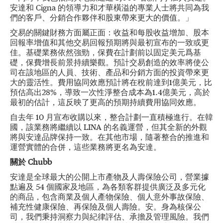
安達和 Cigna 的領導力和才華橫溢的專業人士將共同為我
們的客戶、分銷合作夥伴和股東帶來更大的價值。」
交易的關鍵財務方面屬正面：收益和每股收益增加、股本
回報率增值和其他交易回報預期將與最初宣布的一致或更
佳。基礎業務依然強勁，保費在計劃前以固定美元爲基
礎，保費增長前景持續樂觀。預計交易創造的效率將使公
司在該地區的人員、技術、產品和分銷方面的投資帶來更
大的靈活性。費用協同效應預計將在稅前達到1億美元，比
預估高出28%，導致一次性淨整合成本為1.4億美元，高於
最初的估計，這反映了更高的預期持續費用協同效應。
自去年 10 月宣布收購以來，整合計劃一直積極進行。在韓
國，該業務將繼續以 LINA 的名義運營，但其全新的外觀
將與安達品牌保持一致。在其他市場，隨著整合的推進和
運營實體的合併，這些業務將更名為安達。
關於
Chubb
安達是全球最大的公開上市產物及人壽保險公司，營業據
點遍及 54 個國家及地區，為各類客群提供廣泛及多元化
的商品，包含商業及個人產物保險、個人意外事故保險、
補充性健康保險、再保險及個人壽險。安。身為核保公
司，我們秉持洞察力與紀律評估、承擔及管理風險。我們