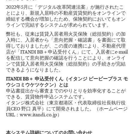
2022年5月に「デジタル改革関連法案」が施行されたこ
とにより、新規入居時の不動産賃貸契約をオンラインで
締結する機会が増加したため、保険契約においてもオン
ラインで完結するシステムが求められています。
弊社も、従来は賃貸入居者用火災保険（総括契約）の加
入時に、入居者から「意向把握・確認書」を書面にて取
得しておりましたが、この度の連携により、不動産代理
店が「ITANDI BB＋申込受付くん」にて、入居者にe-mail
を配信して意向把握の確認を行うことにより、オンライ
ンで賃貸入居者用火災保険（総括契約）の手続きが完結
できるようになりました。
ITANDI BB＋ 申込受付くん（イタンジ ビービープラス モ
ウシコミウケツケクン）とは
申込書提出から審査までのやりとりを効率化することが
できる、賃貸物件申込システムです。
イタンジ株式会社（東京都港区・代表取締役社長執行役
員CEO 野口 真平）にて開発されました。（ホームページ
URL：www.itandi.co.jp）
本システム詳細についてのお問い合わせ