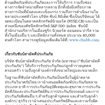
ด้านผลิตภัณฑ์ประกันภัยและการให้บริการ รวมถึงช่อง
ทางการจัดจำหน่ายที่หลากหลาย อีกทั้งยังมีเสถียรภาพ
ทางการเงินที่มั่นคงและแข็งแกร่ง รวมถึงการดำเนินงานใน
หลายประเทศทั่วโลก บริษัท ชับบ์ ลิมิเต็ด ซึ่งเป็นบริษัทแม่ ได้
จดทะเบียนในตลาดหลักทรัพย์นิวยอร์ค (NYSE:CB) และเป็น
ส่วนหนึ่งของดัชนีหลักทรัพย์ S&P 500 index ชับบ์มี
สำนักงานบริหารในเมืองซูริก นิวยอร์ค ลอนดอน ปารีส รวม
ทั้งในเมืองอื่น ๆ และมีพนักงานทั้งหมด ประมาณ 40,000
คนทั่วโลก สามารถดูข้อมูลเพิ่มเติมได้ที่:
www.chubb.com
.
เกี่ยวกับชับบ์สามัคคีประกันภัย
บริษัท ชับบ์สามัคคีประกันภัย จำกัด (มหาชน) (“ชับบ์สามัคคี
ประกันภัย”) ให้บริการรับประกันภัยแก่ลูกค้ารายบุคคล
ครอบครัว รวมถึงลูกค้าองค์กรทั้งขนาดใหญ่และขนาดเล็ก
ในฐานะที่ชับบ์สามัคคีประกันภัยเป็นหนึ่งในผู้นำตลาด
ประกันวินาศภัยไทย เรานำเสนอผลิตภัณฑ์ประกันภัยหลาย
ประเภท อาทิ การประกันภัยอุบัติเหตุและสุขภาพ การประกัน
อัคคีภัยและประกันทรัพย์สิน การประกันภัยรถยนต์ และการ
ประกันภัยพิเศษอื่น ๆ สำหรับลูกค้าบุคคล และสำหรับลูกค้า
องค์กร/ ธุรกิจ เรานำเสนอประกันทรัพย์สินและความรับผิด