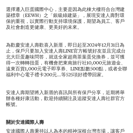
選擇遷入巨蛋國際中心，主要是因為此棟大樓符合台灣建
築標章（EEWH）之「銀級綠建築」，展現安達人壽對環
保的重視，以實際行動支持環境保護，期望為員工、客戶
及社會創造更健康、更美好的未來。
為歡慶安達人壽歡喜入新厝，即日起至2024年12月31日為
止，保戶只要加入安達人壽LINE官方帳號好友並且完成台
北大巨蛋趣味問答，就送全家超商茶葉蛋兌換券，並可獲
得一次轉轉扭蛋，有機會把東南旅行社10,000元旅遊金、
遠東百貨1,000元電子即享券、LINE點數500點，或者全聯
福利中心電子禮卡200元…等525項好禮帶回家。
安達人壽期望將入新厝的喜訊與所有保戶分享，近期將舉
辦各種好康活動，歡迎持續關注及追蹤安達人壽社群官方
帳號。
關於安達國際人壽
安達國際人壽秉持以人為本的精神深根台灣市場，讓客戶