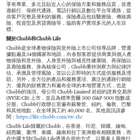
享有專業、多元且貼近人心的保險方案和服務品質，並透
過銀行、保經代通路、電話行銷以及數位平台等通路，提
供客戶完整及便利的服務。保險產品包括醫療險、傳統壽
險、投資型及房貸壽險等，協助客戶實現多元的人生目
標。
關於Chubb和Chubb Life
Chubb是全球產物保險與意外險上市公司領導品牌，營運
據點遍及54個國家和地區，向各類客群提供商業與個人產
物保險和意外險、人身意外險與補充性健康險、再保險以
及壽險服務。身為核保公司，Chubb秉持洞察力與紀律評
估、承擔及管理風險，並以公正即時的方式提供服務及理
賠。另外，全方位的產品和服務選項、廣泛的通路行銷能
力、優異的財務實力和遍布全球的本地營運方式，也是
Chubb的強項。母公司 Chubb Limited 於紐約證券交易所
(NYSE:CB) 上市，並且為標準普爾 500 (S&P 500) 指數成
分股。Chubb行政辦公室遍布蘇黎世、紐約、倫敦、巴黎
和其他地點，在全球員工約 40,000 名。其他資訊請參
閱：
https://life.chubb.com/tw-zh/
Chubb Life隸屬於Chubb，在香港、印尼、韓國、緬甸、
紐西蘭、臺灣、泰國、越南和拉丁美洲都有相關業務，而
在中國大陸Chubb Life透過合資的方式，以華泰人壽推行