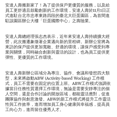
安達人壽搬新家了！為了提供保戶更優質的服務，以及給
員工更舒適且鼓勵創新的工作環境，安達人壽於11月1日正
式進駐台北市忠孝東路四段的臺北大巨蛋園區，為首間進
駐該園區辦公大樓「巨蛋國際中心」之壽險業。
安達人壽總經理張志杰表示，近年來安達人壽持續擴大經
營，此次搬遷象徵著企業邁向新的里程碑。新辦公室將為
來訪的保戶提供更加寬敞、舒適的環境，讓保戶感受到專
業與關懷，同時融合創新與靈活的設計，也為員工提供更
彈性、更優質的工作環境。
安達人壽新辦公區域分為專注、協作、會議和發想四大類
型，未來將啟動ABW (Activity-based Working) 工作模
式，員工不需要在固定的位置上班。ABW工作模式強調依
據當日任務性質選擇工作環境，無論是需要安靜專注的個
人空間，還是合作討論的開放區域，都能靈活應對，促進
團隊協作與創意激發。ABW的新工作模式將提升工作靈活
性與工作效率，進而增加員工身心健康與幸福感，提高員
工向心力，進而留住優秀人才。