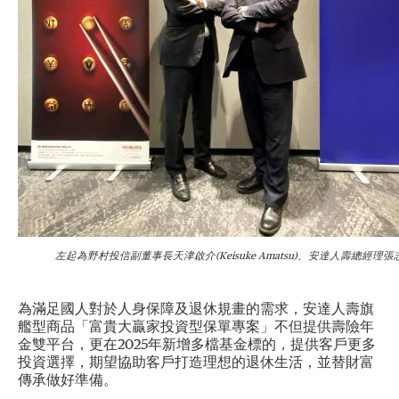
左起為野村投信副董事長天津啟介(Keisuke Amatsu)、安達人壽總經理
為滿足國人對於人身保障及退休規畫的需求，安達人壽旗
艦型商品「富貴大贏家投資型保單專案」不但提供壽險年
金雙平台，更在2025年新增多檔基金標的，提供客戶更多
投資選擇，期望協助客戶打造理想的退休生活，並替財富
傳承做好準備。