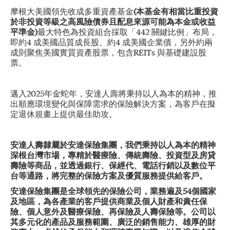
摩根大美國領先收成多重資產基金
(本基金有相當比重投資
於非投資等級之高風險債券且配息來源可能為本金或收益
平準金)
最大特色為投資組合採取「442 關鍵比例」布局，
即約4 成美國品質成長股、約4 成美國企業債，另外約兩
成則聚焦美國實質資產股票，包含REITs 與基礎建設股
票。
邁入2025年金蛇年，安達人壽將秉持以人為本的精神，推
出順應環境變化與保障需求的保險解決方案，為客戶在擬
定退休規畫上提供最佳助攻。
安達人壽隸屬於安達保險集團，我們秉持以人為本的精神
深根台灣市場，專精於醫療險、傳統壽險、投資型及房貸
壽險等商品，並透過銀行、保經代、電話行銷以及數位平
台等通路，將完整的保險方案及優質服務提供給客戶。
安達保險集團是全球領先的保險公司，業務遍及54個國家
及地區，為各產業的客戶提供商業及個人財產和責任保
險、個人意外及醫療保險、再保險及人壽保險等。公司以
其多元化的產品及服務範圍、廣泛的銷售能力、雄厚的財