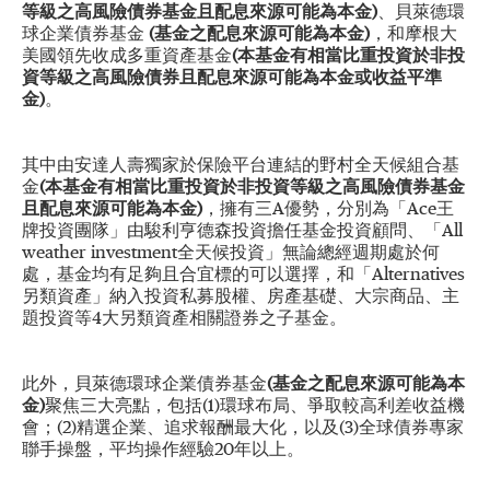
等級之高風險債券基金且配息來源可能為本金)
、貝萊德環
球企業債券基金
(基金之配息來源可能為本金)
，和摩根大
美國領先收成多重資產基金
(本基金有相當比重投資於非投
資等級之高風險債券且配息來源可能為本金或收益平準
金)
。
其中由安達人壽獨家於保險平台連結的野村全天候組合基
金
(本基金有相當比重投資於非投資等級之高風險債券基金
且配息來源可能為本金)
，擁有三A優勢，分別為「Ace王
牌投資團隊」由駿利亨德森投資擔任基金投資顧問、「All
weather investment全天候投資」無論總經週期處於何
處，基金均有足夠且合宜標的可以選擇，和「Alternatives
另類資產」納入投資私募股權、房產基礎、大宗商品、主
題投資等4大另類資產相關證券之子基金。
此外，貝萊德環球企業債券基金
(基金之配息來源可能為本
金)
聚焦三大亮點，包括(1)環球布局、爭取較高利差收益機
會；(2)精選企業、追求報酬最大化，以及(3)全球債券專家
聯手操盤，平均操作經驗20年以上。