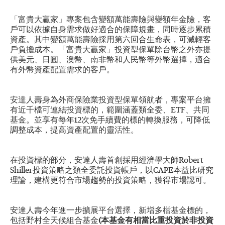
「富貴大贏家」專案包含變額萬能壽險與變額年金險，客
戶可以依據自身需求做好適合的保障規畫，同時逐步累積
資產。其中變額萬能壽險採用第六回合生命表，可減輕客
戶負擔成本。「富貴大贏家」投資型保單除台幣之外亦提
供美元、日圓、澳幣、南非幣和人民幣等外幣選擇，適合
有外幣資產配置需求的客戶。
安達人壽身為外商保險業投資型保單領航者，專案平台擁
有近千檔可連結投資標的，範圍涵蓋類全委、ETF、共同
基金。並享有每年12次免手續費的標的轉換服務，可降低
調整成本，提高資產配置的靈活性。
在投資標的部分，安達人壽首創採用經濟學大師Robert
Shiller投資策略之類全委託投資帳戶，以CAPE本益比研究
理論，建構更符合市場趨勢的投資策略，獲得市場認可。
安達人壽今年進一步擴展平台選擇，新增多檔基金標的，
包括野村全天候組合基金
(本基金有相當比重投資於非投資