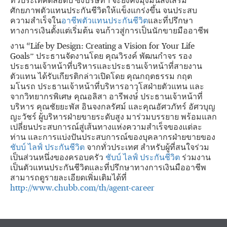
ทั่วประเทศตลอดปี ซึ่งบริษัทฯ จะยังคงมุ่งมั่นส่งเสริม
ศักยภาพตัวแทนประกันชีวิตให้แข็งแกร่งขึ้น จนประสบ
ความสำเร็จใน
อาชีพตัวแทนประกันชีวิต
และที่ปรึกษา
ทางการเงินตั้งแต่เริ่มต้น จนก้าวสู่การเป็นนักขายมืออาชีพ
งาน “Life by Design: Creating a Vision for Your Life
Goals” ประธานจัดงานโดย คุณวิรงค์ พัฒนกำจร รอง
ประธานเจ้าหน้าที่บริหารและประธานเจ้าหน้าที่สายงาน
ตัวแทน ได้รับเกียรติกล่าวเปิดโดย คุณกฤตธรรม กฤต
มโนรถ ประธานเจ้าหน้าที่บริหารอาวุโสฝ่ายตัวแทน และ
จากวิทยากรพิเศษ คุณอลิสา อารีพงษ์ ประธานเจ้าหน้าที่
บริหาร คุณชัยยะพัส อินจงกลรัศม์ และคุณอัศวภัทร์ อัศวบุญ
ญะวัชร์ ผู้บริหารฝ่ายขายระดับสูง มาร่วมบรรยาย พร้อมแลก
เปลี่ยนประสบการณ์สู่เส้นทางแห่งความสำเร็จของแต่ละ
ท่าน และการแบ่งปันประสบการณ์ของบุคลากรฝ่ายขายของ
ชับบ์ ไลฟ์ ประกันชีวิต
จากทั่วประเทศ สำหรับผู้ที่สนใจร่วม
เป็นส่วนหนึ่งของครอบครัว
ชับบ์ ไลฟ์ ประกันชีวิต
ร่วมงาน
เป็นตัวแทนประกันชีวิตและที่ปรึกษาทางการเงินมืออาชีพ
สามารถดูรายละเอียดเพิ่มเติมได้ที่
http://www.chubb.com/th/agent-career