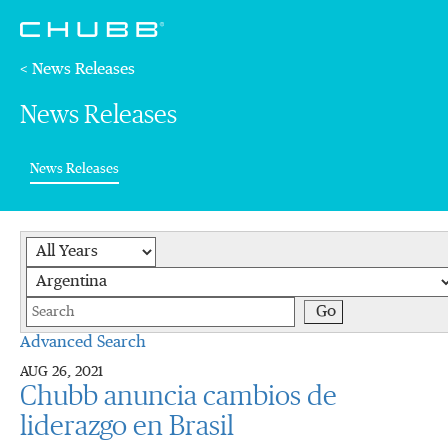
< News Releases
News Releases
(current)
News Releases
Year
Category
Keywords
Go
Advanced Search
AUG 26, 2021
Chubb anuncia cambios de
liderazgo en Brasil