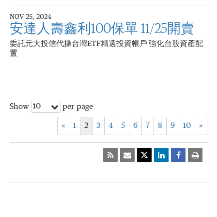
NOV 25, 2024
安達人壽鑫利100保單 11/25開賣
委託元大投信代操台灣ETF精選投資帳戶 強化台股資產配
置
10
Show
per page
«
1
2
3
4
5
6
7
8
9
10
»