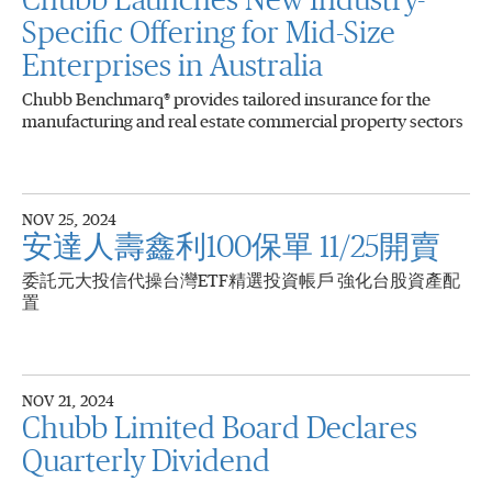
Chubb Launches New Industry-
Specific Offering for Mid-Size
Enterprises in Australia
Chubb Benchmarq® provides tailored insurance for the
manufacturing and real estate commercial property sectors
NOV 25, 2024
安達人壽鑫利100保單 11/25開賣
委託元大投信代操台灣ETF精選投資帳戶 強化台股資產配
置
NOV 21, 2024
Chubb Limited Board Declares
Quarterly Dividend