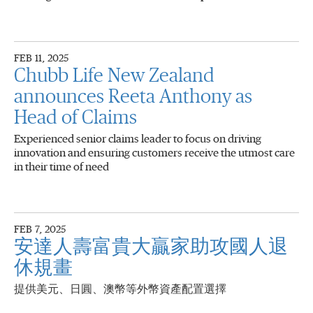
FEB 11, 2025
Chubb Life New Zealand
announces Reeta Anthony as
Head of Claims
Experienced senior claims leader to focus on driving
innovation and ensuring customers receive the utmost care
in their time of need
FEB 7, 2025
安達人壽富貴大贏家助攻國人退
休規畫
提供美元、日圓、澳幣等外幣資產配置選擇