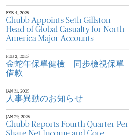
FEB 4, 2025
Chubb Appoints Seth Gillston
Head of Global Casualty for North
America Major Accounts
FEB 3, 2025
金蛇年保單健檢 同步檢視保單
借款
JAN 31, 2025
人事異動のお知らせ
JAN 29, 2025
Chubb Reports Fourth Quarter Per
Share Net Income and Core