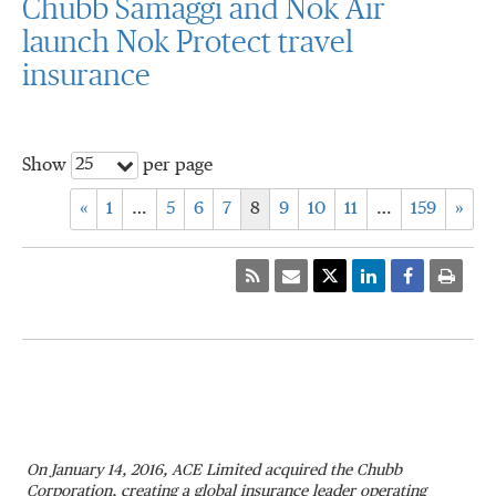
Chubb Samaggi and Nok Air
launch Nok Protect travel
insurance
25
Show
per page
«
1
…
5
6
7
8
9
10
11
…
159
»
On January 14, 2016, ACE Limited acquired the Chubb
Corporation, creating a global insurance leader operating