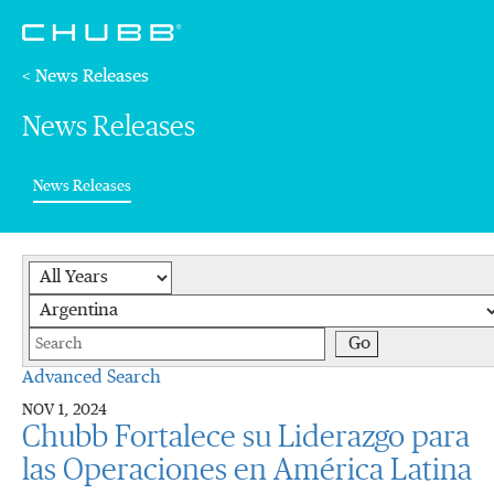
< News Releases
News Releases
(current)
News Releases
Year
Category
Keywords
Go
Advanced Search
NOV 1, 2024
Chubb Fortalece su Liderazgo para
las Operaciones en América Latina