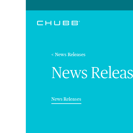
< News Releases
News Releas
(current)
News Releases