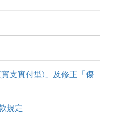
實支實付型)」及修正「傷
款規定