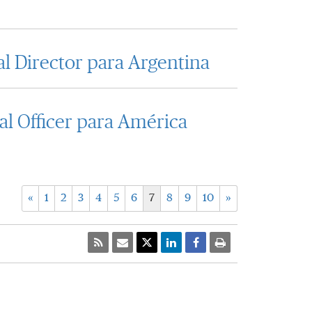
 Director para Argentina
l Officer para América
«
1
2
3
4
5
6
7
8
9
10
»