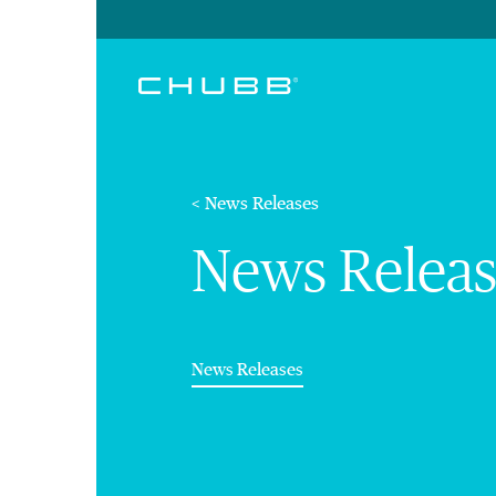
< News Releases
News Releas
(current)
News Releases