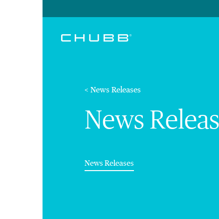
< News Releases
News Releas
(current)
News Releases