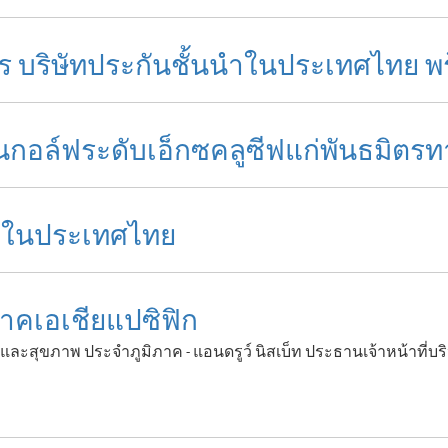
ธมิตร บริษัทประกันชั้นนำในประเทศไทย 
านกอล์ฟระดับเอ็กซคลูซีฟแก่พันธมิตรท
้นำในประเทศไทย
ภาคเอเชียแปซิฟิก
เหตุและสุขภาพ ประจำภูมิภาค - แอนดรูว์ นิสเบ็ท ประธานเจ้าหน้าที่บ