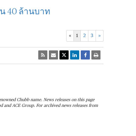
วน 40 ล้านบาท
«
1
2
3
»
 renowned Chubb name. News releases on this page
ted and ACE Group. For archived news releases from