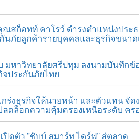
งคุณสก็อทท์ คาโรว์ ดำรงตำแหน่งประธา
ะกันภัยลูกค้ารายบุคคลและธุรกิจขนาด
มกับ มหาวิทยาลัยศรีปทุม ลงนามบันทึก
รกิจประกันภัยไทย
มแกร่งธุรกิจให้นายหน้า และตัวแทน จัด
1 ปลดล็อกความคุ้มครองเหนือระดับ คร
ปิดตัว "ชับบ์ สมาร์ท ไดร์ฟ" สู่ตลาด