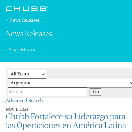
< News Releases
News Releases
(current)
News Releases
Year
Category
Keywords
Go
Advanced Search
NOV 1, 2024
Chubb Fortalece su Liderazgo para
las Operaciones en América Latina